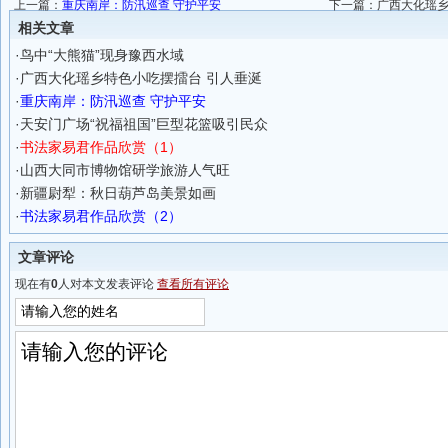
上一篇：
重庆南岸：防汛巡查 守护平安
下一篇：
广西大化瑶乡
相关文章
·
鸟中“大熊猫”现身豫西水域
·
广西大化瑶乡特色小吃摆擂台 引人垂涎
·
重庆南岸：防汛巡查 守护平安
·
天安门广场“祝福祖国”巨型花篮吸引民众
·
书法家易君作品欣赏（1）
·
山西大同市博物馆研学旅游人气旺
·
新疆尉犁：秋日葫芦岛美景如画
·
书法家易君作品欣赏（2）
文章评论
现在有
0
人对本文发表评论
查看所有评论