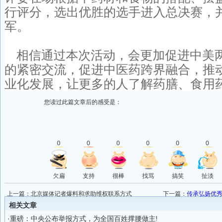
行评分，选出优胜的选手进入总决赛，
军。
相信通过本次活动，会更加促进中美
的紧密交流，促进中医药跨界融合，推
业化发展，让更多的人了解药膳、食用
您读过此篇文章后的感受是：
0
0
0
0
0
0
欠扁
支持
很棒
找骂
搞笑
扯淡
上一篇：
北京媒体记者爆料和求助维权联系方式
下一篇：
传承弘扬优
相关文章
·
重磅：中央公布举报方式，为全国百姓撑腰做主!