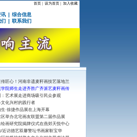
首页
|
设为首页
|
加入收藏
资讯
|
综合信息
我们
|
联系我们
里传匠心！河南非遗麦秆画技艺落地兰
范学院师生走进齐胜广齐派艺麦秆画传
州：艺术展走进商场吸引民众参观
—文化兴村的践行者
物生·徐捷作品展在上海开幕
柔区举办北宅画友联盟第二届作品展
港绘画研究院揭牌仪式在燕郊天悦中心
访/近访德艺双馨警坛书画家靳宝华