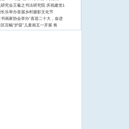
研究会王羲之书法研究院 庆祝建党1
州长乐举办首届乡村摄影文化节
直书画家协会举办“喜迎二十大，奋进
区百幅“护苗”儿童画五一开展 将