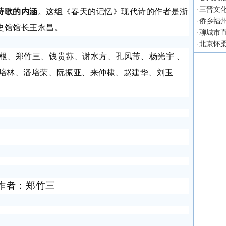
·
三晋文化
诗歌的内涵
。这组《春天的记忆》现代诗的作者是浙
·
侨乡福
史馆馆长王永昌。
·
聊城市
·
北京怀柔
根、郑竹三、钱贵荪、谢水方、孔风芾、杨光宇 、
陈培林、潘培荣、阮振亚、来仲棣、赵建华、刘玉
作者：郑竹三