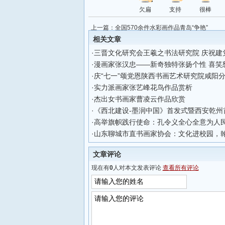
欠扁
支持
很棒
上一篇：
全国570余件水彩画作品青岛“争艳”
相关文章
·
三晋文化研究会王羲之书法研究院 庆祝建党1
·
漫画家张汉忠——​新奇独特张扬个性 喜
·
庆“七一”颂党恩陕西书画艺术研究院咸阳分
·
实力派画家张艺峰花鸟作品赏析
·
杰出女书画家曹凌云作品欣赏
·
《西北建设-墨润中国》首发式暨西安乾州
·
高举旗帜践行使命：孔令义全心全意为人
·
山东聊城市直书画家协会：文化进校园，
文章评论
现在有
0
人对本文发表评论
查看所有评论