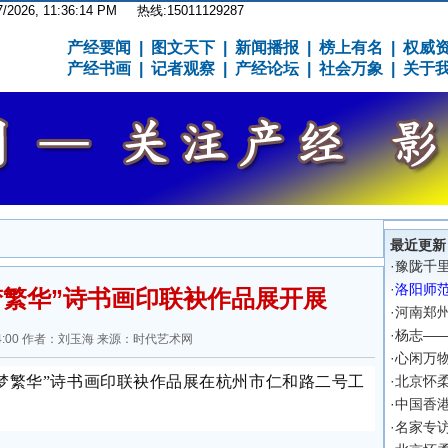
7/2026, 11:36:15 PM
热线:15011129287
产经要闻
|
图文天下
|
新闻播报
|
榜上有名
|
权威
产经书画
|
记者观察
|
产经论坛
|
社会万象
|
关于
最近更新
·
豫陇千
·
洛阳师
梦繁华”诗书画印联袂作品展开展
·
河南郑
·
杨志—
19:04:00 作者：刘玉海 来源：时代艺术网
·
心闲万
筑梦繁华”诗书画印联袂作品展在杭州市仁和路二号工
·
北京怀
·
中国香
·
名家专