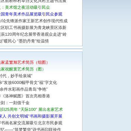
柔区前桥梓村举办文化兴村主题书法展
义：美术馆之夜活动吸引民众
全国青年美术作品展览吸引民众参观
锋/论先锋派作家王新艺术创作现代性成
柔区职工书画摄影展为青龙峡景区添新
辰120周年纪念展带香港观众走进“岭
划”暖民心 “墨韵丹青”绘温情
法家孟繁旭艺术简历（组图）
法家祝醒寰艺术简历（图）
时代，妙手绘泉城”
乡”发放6000幅甲骨文“福”字文化
0余件水彩画作品青岛“争艳”
作《洛神赋图》首次亮相香港
壶刻：一刻值千金
归25周年 “天际100” 展出名家艺术
家人 共创文明城”书画和摄影展开展
岸书画名家交流展吸引北京市民参观
忆——“筑梦繁华”诗书画印联袂作