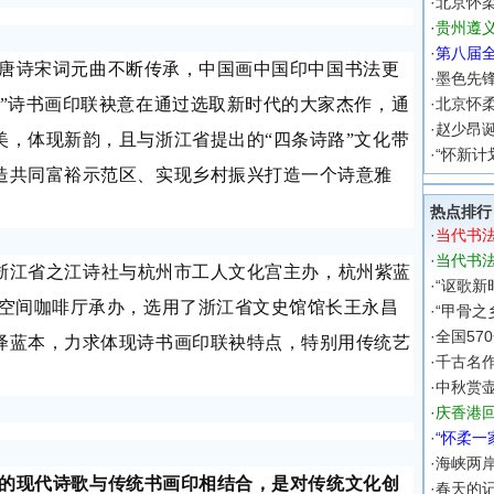
·
北京怀
·
贵州遵
·
第八届
唐诗宋词元曲不断传承，中国画中国印中国书法更
·
墨色先
香”诗书画印联袂意在通过选取新时代的大家杰作，通
·
北京怀
·
赵少昂诞
美，体现新韵，且与浙江省提出的“四条诗路”文化带
·
“怀新计
造共同富裕示范区、实现乡村振兴打造一个诗意雅
热点排行
·
当代书
·
当代书
由浙江省之江诗社与杭州市工人文化宫主办，杭州紫蓝
·
“讴歌新
术空间咖啡厅承办，选用了浙江省文史馆馆长王永昌
·
“甲骨之
·
全国57
绎蓝本，力求体现诗书画印联袂特点，特别用传统艺
·
千古名
·
中秋赏
·
庆香港回
·
“怀柔一
·
海峡两
的现代诗歌与传统书画印相结合，是对传统文化创
·
春天的记