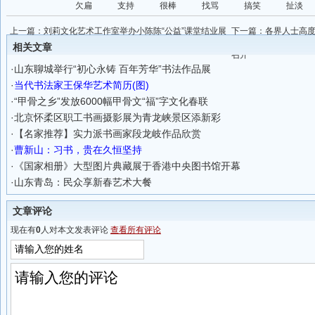
欠扁
支持
很棒
找骂
搞笑
扯淡
上一篇：
刘莉文化艺术工作室举办小陈陈“公益”课堂结业展
下一篇：
各界人士高
的贡献——陕西书画艺
相关文章
召开
·
山东聊城举行“初心永铸 百年芳华”书法作品展
·
当代书法家王保华艺术简历(图)
·
“甲骨之乡”发放6000幅甲骨文“福”字文化春联
·
北京怀柔区职工书画摄影展为青龙峡景区添新彩
·
【名家推荐】实力派书画家段龙岐作品欣赏
·
曹新山：习书，贵在久恒坚持
·
《国家相册》大型图片典藏展于香港中央图书馆开幕
·
山东青岛：民众享新春艺术大餐
文章评论
现在有
0
人对本文发表评论
查看所有评论