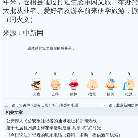
年来，苍梧县通过打造生态茶园文旅、举办
大批从业者、爱好者及游客前来研学旅游，
（周火文）
来源：中新网
您读过此篇文章后的感受是：
0
0
0
0
0
0
欠扁
支持
很棒
找骂
搞笑
扯淡
上一篇：
告诉你《法制日报》社记者爆料电话
下一篇：
北京新闻媒
相关文章
·
公安部人民公安报社记者的通讯地址和新闻热线
·
第十七届杭州超山梅花季活动启幕 共享“梅”好时光
·
《今日说法》记者的联系电话（咨询、求助、提供新闻线索）