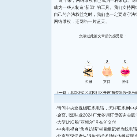
近年来，网络维权者已成为一种常态。网
成为一些人制造“新闻” 的工具。我们支持
自己的合法权益之时，我们也一定要遵守法
网络维权，还网络一片蓝天。
您读过此篇文章后的感受是：
0
0
0
欠扁
支持
很棒
上一篇：
北京怀柔区北园社区开设“筑梦寒假•快乐
托管班
·
请问中央巡视组联系电话，怎样联系到中
·
金宫川派味业2024广元冬调订货答谢会圆
·
大型LNG船“丽梅尔”号在沪交付
·
中央电视台“焦点访谈”栏目组记者热线电
·
北京资深记者告诉你怎样求助媒体维权曝