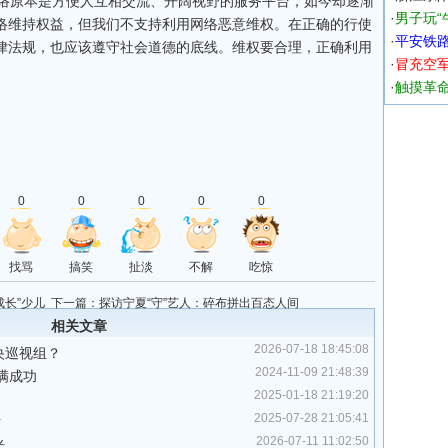
络原本是方便人互相交流、开阔视野的服务平台，如今却逐渐
·
男子玩“
网络维持权益，但我们不支持利用网络恶意维权。在正确的行使
·
平安铁
律法规，也应该遵守社会道德的底线。维权要合理，正确利用
·
冒充空军
·
触摸革命
0
0
0
0
0
找骂
搞笑
扯淡
不解
吃惊
成长”少儿
下一篇：
探访宁夏“守”艺人：碎布拼出百态人间
相关文章
2026-07-18 18:45:08
央巡视组？
2024-11-09 21:48:39
满成功
2025-01-18 21:19:20
2025-07-28 21:05:41
话
2026-07-11 11:02:50
光