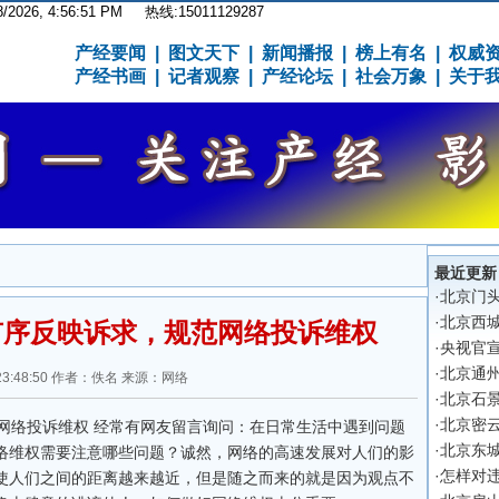
8/2026, 4:56:51 PM
热线:15011129287
产经要闻
|
图文天下
|
新闻播报
|
榜上有名
|
权威
产经书画
|
记者观察
|
产经论坛
|
社会万象
|
关于
最近更新
·
北京门
·
北京西
有序反映诉求，规范网络投诉维权
·
央视官
·
北京通
0 23:48:50 作者：佚名 来源：网络
·
北京石景
·
北京密
络投诉维权 经常有网友留言询问：在日常生活中遇到问题
·
北京东
络维权需要注意哪些问题？诚然，网络的高速发展对人们的影
·
怎样对
使人们之间的距离越来越近，但是随之而来的就是因为观点不