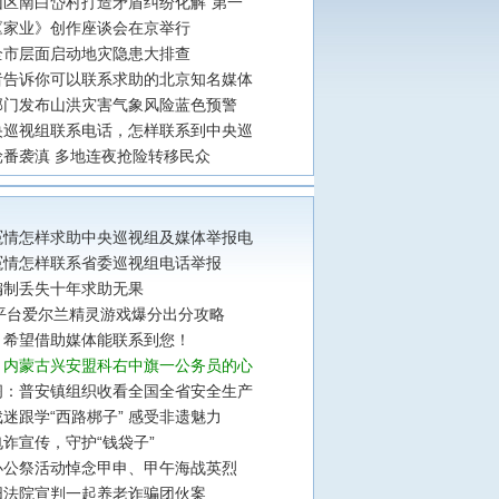
山区南白岱村打造矛盾纠纷化解“第一
《家业》创作座谈会在京举行
全市层面启动地灾隐患大排查
者告诉你可以联系求助的北京知名媒体
部门发布山洪灾害气象风险蓝色预警
央巡视组联系电话，怎样联系到中央巡
轮番袭滇 多地连夜抢险转移民众
冤情怎样求助中央巡视组及媒体举报电
冤情怎样联系省委巡视组电话举报
编制丢失十年求助无果
ft平台爱尔兰精灵游戏爆分出分攻略
，希望借助媒体能联系到您！
】内蒙古兴安盟科右中旗一公务员的心
阁：普安镇组织收看全国全省安全生产
迷跟学“西路梆子” 感受非遗魅力
诈宣传，守护“钱袋子”
办公祭活动悼念甲申、甲午海战英烈
阳法院宣判一起养老诈骗团伙案