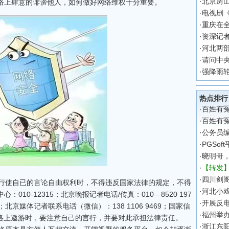
·
北京房
络上肆意的诽谤他人，如何做好网络维权十分重要。
·
电视剧
·
重庆在
·
资深记
·
河北两
·
请问中
·
强降雨
热点排行
·
百姓有
·
百姓有
·
公务员
·
PGSo
·
晓明哥
·
【转发
·
四川剑
行使自已的言论自由权利时，不得违反国家法律的规定，不得
·
河北小戏
10-12315；北京晚报记者电话/传真：010—8520 197
·
开展反电
2；北京媒体记者联系电话（微信）：138 1106 9469；国家信
·
福州举
民在网络上遨游时，要注意自己的言行，并要对此承担法律责任。
·
浙江东