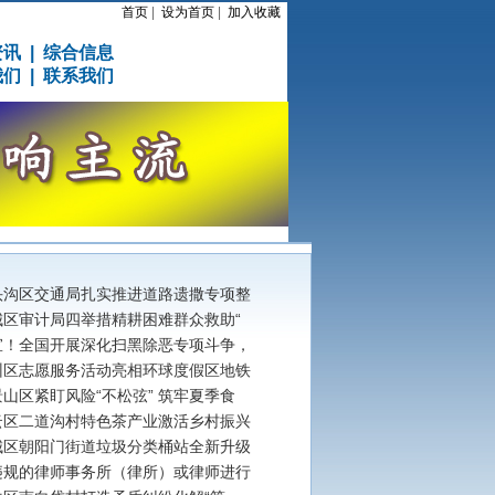
首页
|
设为首页
|
加入收藏
资讯
|
综合信息
我们
|
联系我们
头沟区交通局扎实推进道路遗撒专项整
城区审计局四举措精耕困难群众救助“
宣！全国开展深化扫黑除恶专项斗争，
州区志愿服务活动亮相环球度假区地铁
山区紧盯风险“不松弦” 筑牢夏季食
云区二道沟村特色茶产业激活乡村振兴
城区朝阳门街道垃圾分类桶站全新升级
违规的律师事务所（律所）或律师进行