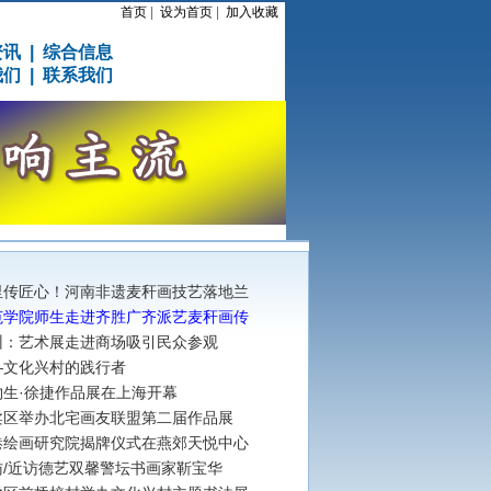
首页
|
设为首页
|
加入收藏
资讯
|
综合信息
我们
|
联系我们
里传匠心！河南非遗麦秆画技艺落地兰
范学院师生走进齐胜广齐派艺麦秆画传
州：艺术展走进商场吸引民众参观
—文化兴村的践行者
物生·徐捷作品展在上海开幕
柔区举办北宅画友联盟第二届作品展
港绘画研究院揭牌仪式在燕郊天悦中心
访/近访德艺双馨警坛书画家靳宝华