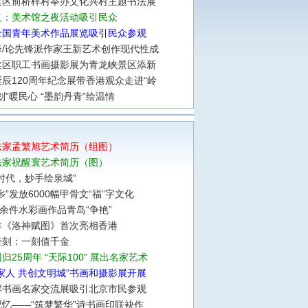
柔区前桥梓村举办文化兴村主题书法展
义：美术馆之夜活动吸引民众
全国青年美术作品展览吸引民众参观
锋/论先锋派作家王新艺术创作现代性成
柔区职工书画摄影展为青龙峡景区添新
辰120周年纪念展带香港观众走进“岭
划”暖民心 “墨韵丹青”绘温情
法家孟繁旭艺术简历（组图）
法家祝醒寰艺术简历（图）
时代，妙手绘泉城”
乡”发放6000幅甲骨文“福”字文化
0余件水彩画作品青岛“争艳”
作《洛神赋图》首次亮相香港
壶刻：一刻值千金
归25周年 “天际100” 展出名家艺术
家人 共创文明城”书画和摄影展开展
岸书画名家交流展吸引北京市民参观
忆——“筑梦繁华”诗书画印联袂作