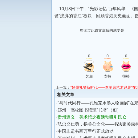
10月8日下午，“光影记忆 百年风华—《
设“澎湃的香江”板块，回顾香港历史画面。图
您读过此篇文章后的感受是：
0
0
0
欠扁
支持
很棒
上一篇：
“翰墨礼赞新时代——李羊民艺术巡展”在
相关文章
·
“与时代同行——孔维克水墨人物画展”在
·
郑州一高校图书馆现“书墙”（图）
·
贵州遵义：美术馆之夜活动吸引民众
·
弘忠义仁勇，扬关公文化——书法家关森
·
中国非遗书画万里行正式啟动