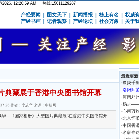
7/2026, 12:21:00 AM
热线:15011129287
产经要闻
|
图文天下
|
新闻播报
|
榜上有名
|
权威
产经书画
|
记者观察
|
产经论坛
|
社会万象
|
关于
最近更新
·
豫陇千
·
洛阳师
片典藏展于香港中央图书馆开幕
·
河南郑
·
杨志—
 11:37:26 作者：李志华 来源：中新网
·
心闲万
年风华—《国家相册》大型图片典藏展”在香港中央图书馆开
·
北京怀
·
中国香
·
名家专