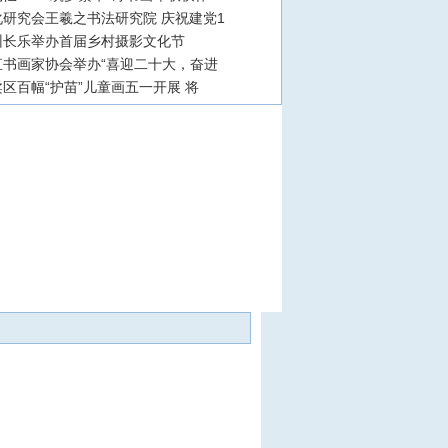
研究会王羲之书法研究院 庆祝建党1
州长乐举办首届乡村摄影文化节
直书画家协会举办“喜迎二十大，奋进
区百幅“护苗”儿童画五一开展 将