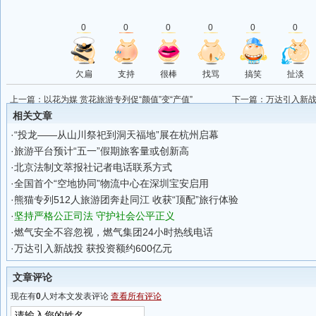
0
0
0
0
0
0
欠扁
支持
很棒
找骂
搞笑
扯淡
上一篇：
以花为媒 赏花旅游专列促“颜值”变“产值”
下一篇：
万达引入新战
相关文章
·
“投龙——从山川祭祀到洞天福地”展在杭州启幕
·
旅游平台预计“五一”假期旅客量或创新高
·
北京法制文萃报社记者电话联系方式
·
全国首个“空地协同”物流中心在深圳宝安启用
·
熊猫专列512人旅游团奔赴同江 收获“顶配”旅行体验
·
坚持严格公正司法 守护社会公平正义
·
燃气安全不容忽视，燃气集团24小时热线电话
·
万达引入新战投 获投资额约600亿元
文章评论
现在有
0
人对本文发表评论
查看所有评论