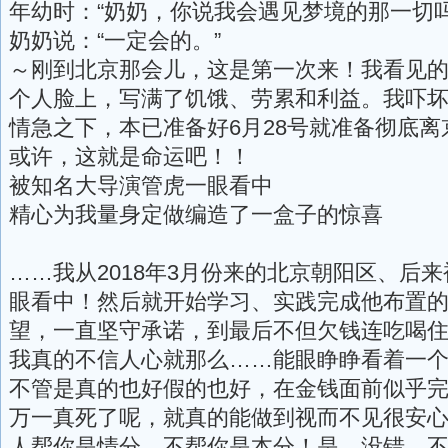
年幼时：“奶奶，你说我会遇见梦境的那一切吗
奶奶说：“一定会的。”
～刚到北京那会儿，这是第一次来！我看见
个人脸上，写满了饥饿、劳累和利益。我吓
情急之下，本已准备好6月28号就准备彻底离
或许，这就是命运吧！！
被知名大导演管虎一眼看中
精心为我量身定做编造了一盒子的惊喜
……我从2018年3月份来的北京朝阳区、后
眼看中！然后就开始学习、实践完成他布置
望，一直坚守承诺，到最后不但欠钱连吃喝
我真的不信人心就那么……能眼睁睁看着一
不管是真的也好假的也好，在金钱面前似乎
万一真死了呢，就真的能做到视而不见很安
人帮你是情分，不帮你是本分！是，没错，