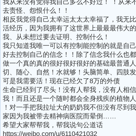
我从来没有觉得我自己多么不好过！ ！从来
去责怪、怨恨什么！！
相反我觉得自己太幸运太太太幸福了，我无
活经历，因为我拥有了这世界上最最最伟大
我、从未想过要去证明、控制什么！
我只知道我唯一可以有控制能控制的就是自
好去控制自己的信念！！除了信念我什么也
做一个真的真的很好很好很好的基础最普通
切、随心、自然！水就够！头脑简单、四肢
可是我需要活！现在已经欠了8万的外债
生命已经到了尽头！没有人帮我，没有人相
我！而且还是一个随时都会全身残疾的植物
！对一手把我拉址大的奶奶我不但没有尽到
家因为我被带去精神病医院而晕倒……
希望大家帮帮我，帮我说句公道话
https://weibo.com/u/6110421032