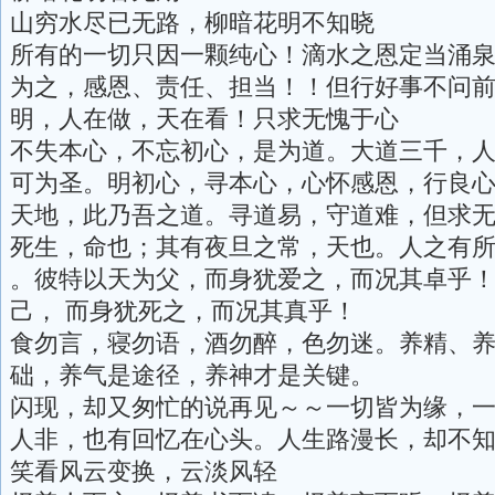
山穷水尽已无路，柳暗花明不知晓
所有的一切只因一颗纯心！滴水之恩定当涌
为之，感恩、责任、担当！！但行好事不问
明，人在做，天在看！只求无愧于心
不失本心，不忘初心，是为道。大道三千，
可为圣。明初心，寻本心，心怀感恩，行良
天地，此乃吾之道。寻道易，守道难，但求
死生，命也；其有夜旦之常，天也。人之有
。彼特以天为父，而身犹爱之，而况其卓乎
己， 而身犹死之，而况其真乎！
食勿言，寝勿语，酒勿醉，色勿迷。养精、
础，养气是途径，养神才是关键。
闪现，却又匆忙的说再见～～一切皆为缘，
人非，也有回忆在心头。人生路漫长，却不
笑看风云变换，云淡风轻