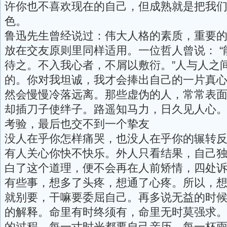
许你也不喜欢现在的自己，但成熟就是把我
色。
鲁迅先生曾经说过：伟大人格的素质，重要
放在交友原则里同样适用。一位哲人曾说： 
待之。不入我心者，不屑以敷衍。”人与人之
的。你对我坦诚，我才会捧出自己的一片真
然会慢慢冷落远离。那些虚伪的人，常常表
却插刀子使绊子。路遥知马力，日久见人心
考验，最后也交不到一个挚友
没人在乎你怎样痛哭，也没人在乎你的辗转
有人关心你快不快乐。外人只看结果，自己
白了这个道理，便不会再在人前矫情，四处
有些事，想多了头疼，想通了心疼。所以，
就别要，干嘛要委屈自己。再多说无益的时
的解释。命里有时终须有，命里无时莫强求
的过程，每一寸时光都要自己亲历，每一杯