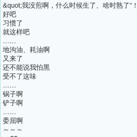
&quot;我没煎啊，什么时候生了、啥时熟了”
好吧
习惯了
就这样吧
……
地沟油、耗油啊
又来了
还不能说我怕黑
受不了这味
……
锅子啊
铲子啊
……
委屈啊
～～～