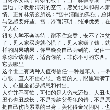
当树木变成了萧条的枝干，当叶脉飘零成一
雪地，呼吸那清冽的空气，感受北风和树木
情。正如林清玄所说：“雪中清醒的孤独，总
与迷感要好些。雪，冷而清明，纯净优美，
了人心”。
很多人学不会等待，耐不住寂寞，安不了清
了，见人家买房就心慌了，见人家赚了钱，
样的因果结果，你早晚会自己尝到的。记住
拿你应该拿的，适合你的，非你不可的东西
它去哪里
这个世上有两种人值得信任:一种是笨人，一
心眼，直人不使心眼。贪婪的人，眼里写满
人，心里全都是感恩和付出。
人穷并不可怕，可怕的是人穷志还短。人丑
丑心也丑成长，不是接纳父母犯的错，不是
把自己伤痕累累的出身，美化得金光闪闪，