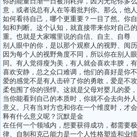
你的能量日渐一日被消耗掉，因为无论你多
意，或者说总有人在等着批判你。那么，他
如何看待自己，哪个更重要？一目了然。你
知和判断。这个认知，就直接带来你对自己
重。也就是大家嘴里说的自信、自主、自尊
别人眼中的你，是以那个观察人的视野、阅
因为每个人的视野角度不同，所以你在别人
同。有人觉得瘦为美，有人就会喜欢丰腴，
喜欢安静，总之众口难调，他们的喜好是你
爱的感觉不是有人击碎了你的勇敢，爱是不
柔包围了你的强悍。这就是父母对婴儿的爱
当你能看到自己的本质时，你就不会去向外
意义。只有当对方也和你在一个维度时，才
释有什么意义呢？沉默是金
在任何一个领域内，想要获得成功，都需要
律、自制和克己能力是一个人性格塑造和业