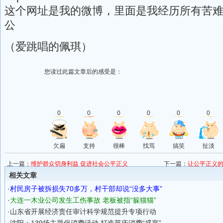
这个网址是我的微博，里面是我经历所有苦
公
（爱跳唱的佩琪）
您读过此篇文章后的感受是：
0
0
0
0
0
0
欠扁
支持
很棒
找骂
搞笑
扯淡
上一篇：
维护群众切身利益 促进社会公平正义
下一篇：
让公平正义
相关文章
·
村民房子被拆损失70多万，村干部却说“没多大事”
·
大连一木业公司发生工伤事故 老板被指“躲猫猫”
·
山东省开展经济责任审计科学规范提升专项行动