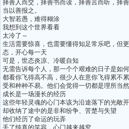
择善人而交，择善书而读，择善言而听，择
当以善报之。
大智若愚，难得糊涂
我想到这个世界看看
太冷了～
生活需要惊喜，也需要懂得知足常乐吧，但
态，开心每一天
可是，世态炎凉、冷暖自知
无需告诉每个人，那一个个艰难的日子是如
都看你飞得高不高，很少人在意你飞得累不累
受和种种不易。他们会觉得一切都是理所当
成长是一场漫长的经历
这些年轻灵魂的心门本该为沿途落下的光敞
却收纳了途中的是非和纷争、苦楚与失望
他们经历了命运的玩弄
丢了纯真的笑容，心门越来越窄