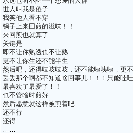
永远也叫不醒一个想睡的人群
世人叫我是傻子
我笑他人看不穿
锅子上来回煎的滋味！！
来回煎也就算了
关键是
即不让你熟透也不让熟
更不让你生还不能半生
然后吧，还得吱吱吱吱，还不能咦咦咦，更
丢丢那个啊都不知道啥回事儿！！！只能哇
最喜欢了最爱了！！
也不管啥时煎好
然后愿意就这样被煎着吧
还不行
还得
……