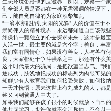
生态环境带给他的反滋养。所以，观察一个
们全部人员是否都在一种无需强调的情况下
己，能自觉自律的为家庭添柴加瓦
“一滴水亦能折射太阳的光辉” 人的价值在于
崇尚伟人的精神境界，永远都知道自己该做
终保持一颗独立的心去探求未来，这才是最
人活一世，最主要的就是六个字：善良，丰
我们富有同情心，如果没有善良，人与兽有
良，大家都处于争斗强杀之中，那还有什么
这个时代最大的骗局，是把欲望当志气。”我
逐成功，肤浅地把成功的标志列为肉眼可见
却鲜少有人教育我们如何接受失败，如何接
一天才恍悟：原来这世上有九成九的人，都
终又回到普通人中去了。
如果我们能够在孩子很小的时候就放下自己
他共同学习，也许你就不会呵斥他，不会以