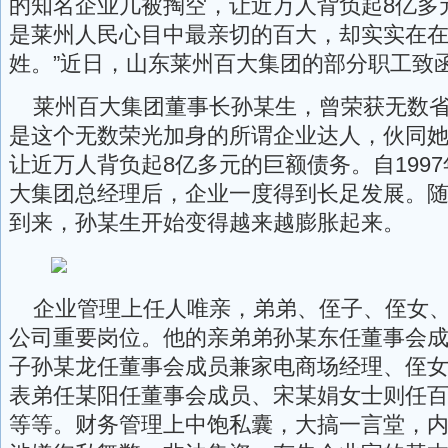
的知名企业几被掏空，让近万人背负起8亿多
是莱州人民心目中最亲切的百大，却实实在
姓。”近日，山东莱州百大集团的部分职工致
莱州百大集团董事长孙某生，曾荣获无数省
是这个无数荣光加身的所谓企业达人，伙同
让近万人背负起8亿多元的巨额债务。自199
大集团总经理后，企业一度得到长足发展。
到来，孙某生开始变得越来越膨胀起来。
企业管理上任人唯亲，弟弟、侄子、侄女
公司重要岗位。他的亲弟弟孙某东任董事会
子孙某龙任董事会成员兼家电商场经理、侄
表弟任某阳任董事会成员、宋某娟女士则任
等等。财务管理上中饱私囊，大搞一言堂，