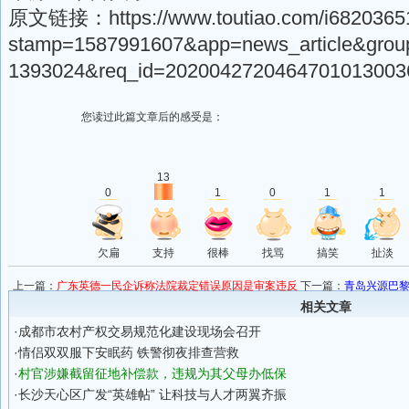
原文链接：https://www.toutiao.com/i6820365
stamp=1587991607&app=news_article&grou
1393024&req_id=202004272046470101300
您读过此篇文章后的感受是：
13
0
1
0
1
1
欠扁
支持
很棒
找骂
搞笑
扯淡
上一篇：
广东英德一民企诉称法院裁定错误原因是审案违反
下一篇：
青岛兴源巴黎
审理原则
相关文章
·
成都市农村产权交易规范化建设现场会召开
·
情侣双双服下安眠药 铁警彻夜排查营救
·
村官涉嫌截留征地补偿款，违规为其父母办低保
·
长沙天心区广发“英雄帖” 让科技与人才两翼齐振