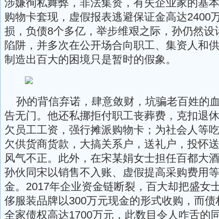
涉嫌徇私舞弊，非法集资，有失企业家的基
购物卡套现，虚假报表逃避保证金高达2400
损，负债8个多亿，举步维艰之际，孙仍然设
陷阱，并多次在公开场合向职工、集资人和
制造出百大的困境只是暂时的假象。
孙的背信弃诺，肆意敛财，坑骗老百姓的血
告无门。他还私挪拒付职工丧葬费，克扣退
欠员工工资，强行摊派购物卡；为社会人等
欠供货商货款，大搞关系户，送礼户，投怀
风气不正。此外，在宋某娟女士担任百都大酒
孙伙同宋以销售不入账、虚假提高采购费用
金。2017年企业资金链断裂，百大却把盛女
侈服装品牌以300万元现金的形式收购，而
全家债权高达1700万元，此数目令人咋舌的