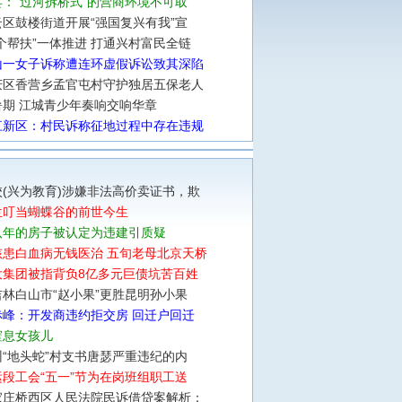
：“过河拆桥式”的营商环境不可取
区鼓楼街道开展“强国复兴有我”宣
个帮扶”一体推进 打通兴村富民全链
山一女子诉称遭连环虚假诉讼致其深陷
庆区香营乡孟官屯村守护独居五保老人
暑期 江城青少年奏响交响华章
江新区：村民诉称征地过程中存在违规
(兴为教育)涉嫌非法高价卖证书，欺
兰叮当蝴蝶谷的前世今生
八年的房子被认定为违建引质疑
孩患白血病无钱医治 五旬老母北京天桥
大集团被指背负8亿多元巨债坑苦百姓
林白山市“赵小果”更胜昆明孙小果
赤峰：开发商违约拒交房 回迁户回迁
窒息女孩儿
“地头蛇”村支书唐瑟严重违纪的内
段工会“五一”节为在岗班组职工送
家庄桥西区人民法院民诉借贷案解析：