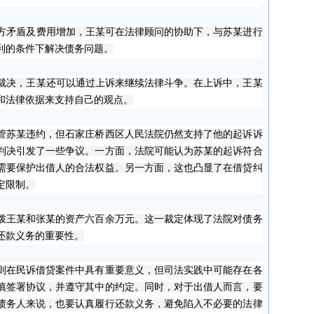
方矛盾及费用增加，王某可在法律顾问的协助下，与苏某进行
利的条件下解决债务问题。
裁决，王某还可以通过上诉来继续法律斗争。在上诉中，王某
和法律依据来支持自己的观点。
管苏某违约，但石家庄桥西区人民法院仍然支持了他的起诉诉
判决引发了一些争议。一方面，法院可能认为苏某的起诉符合
需要保护出借人的合法权益。另一方面，这也凸显了在借贷纠
定限制。
拨王某和张某的资产六百余万元。这一裁定体现了法院对债务
还款义务的重要性。
则在民诉借贷案件中具有重要意义，但司法实践中可能存在各
慎签署协议，并遵守其中的约定。同时，对于出借人而言，要
债务人来说，也要认真履行还款义务，避免陷入不必要的法律