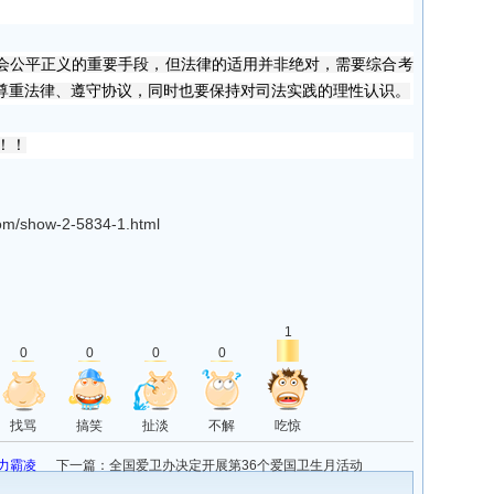
会公平正义的重要手段，但法律的适用并非绝对，需要综合考
尊重法律、遵守协议，同时也要保持对司法实践的理性认识。
！！
om/show-2-5834-1.html
1
0
0
0
0
找骂
搞笑
扯淡
不解
吃惊
力霸凌
下一篇：
全国爱卫办决定开展第36个爱国卫生月活动