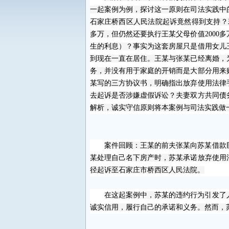
一起案例为例，探讨这一原则在司法实践中
石家庄桥西区人民法院
起诉竟然得到支持？
多万，但仍然还要执行王某父母价值
2000
多
生的利息）
？
事实为
这套房屋只是
借
用女儿
到现在一直在居住。王某与张某已经离婚，
务，并没有用于家庭的开销而是
大部分
用来
某写的
三方协议书
，
明确指出放弃使用法律
去起诉是否涉嫌虚假诉讼？夫妻双方共同债
解析，诚实守信原则将本案例与司法实践做
案件回顾：王某的
前夫
张某向苏某借款
某处理自己名下房产时，苏某承诺放弃使用
径起诉至石家庄市桥西区人民法院。
在这起案例中，苏某的违约行为引发了
诚实信用，履行自己的承诺和义务。然而，