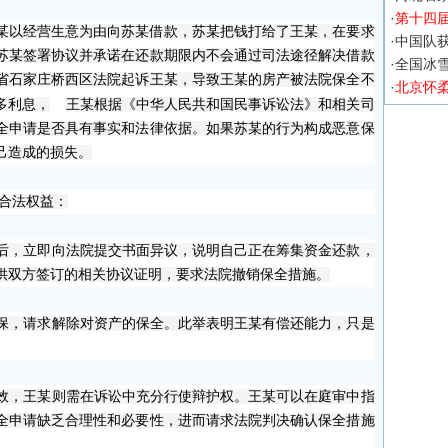
·
第十四
某以经营生意为由向苏某借款，苏某把钱打给了王某，在要求
·
中国队获
苏某签署协议并承诺在还款期限内不会通过司法途径解决借款
·
全国冰
省石家庄桥西区法院起诉王某，导致王某的房产被法院保全不
·
北京怀
多利息，
王某根据《中华人民共和国民事诉讼法》和相关司
全申请是否具有事实和法律依据。如果苏某的行为构成恶意保
己造成的损失。
合法权益：
后，立即向法院提交书面异议，说明自己正在筹集资金还款，
供双方签订的相关协议证明，要求法院撤销保全措施。
保，请求解除对资产的保全。此举表明王某有偿还能力，只是
效，王某则需在诉讼中充分行使辩护权。王某可以在庭审中指
全申请缺乏合理性和必要性，进而请求法院判决确认保全措施