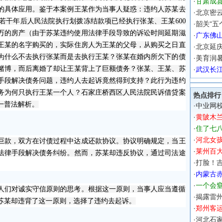
·
甘肃成县
的具体应用。鉴于本案例王某作为当事人疑惑：违约人
苏某
去
·
北京密云
若干年后人民法院执行划拨冻结款项已经执行
张某、
王某
600
·
韶关“五
万的房产
（由于苏某违约使用法律手段导致的诉讼时间延期滋
·
广东佛
王某的名字购买的，实际住房人为王某的父母，从购买之日直
·
北京延
为什么不去执行张某而是去执行王某？张某在婚内所欠下的债
·
美育润
赌博，而后离婚了却让王某背上了巨额债务？张某
、王某、
苏
·
武汉长
手段解决债务问题，
违约人去起诉竟然得到支持？
此行为
违约
务为何只执行王某一个人？石家庄桥西区人民法院民诉借贷案
热点排行
一普法解析。
·
中业网校
·
黄陂木
·
住了七
·
河北女
巨款，双方在讨债过程中达成还款协议。协议明确规定，当王
·
莱州百
法律手段解决债务纠纷。然而，苏某却违反协议，通过司法途
·
打脸！吉
·
内蒙古
·
一个会
人们对诚实守信原则的思考。根据这一原则，当事人应当遵循
·
揭露雷州
苏某却违背了这一原则，选择了违约去起诉。
·
郑州客运
·
河北石