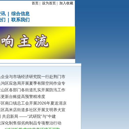
首页
|
设为首页
|
加入收藏
资讯
|
综合信息
我们
|
联系我们
民企业与市场经济研究院一行赴荆门市
头沟区应急局开展夏季有限空间作业专
景山区各部门各街道扎实开展防汛工作
态更新台账提高预警精准度
区南口镇总工会开展2026年夏送清凉
兴区高米店街道多社区开展文明养犬宣
 共启新局 ——“武研院”与“中建
续深化制售假劣肉制品专项整治行动