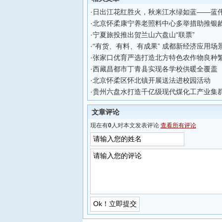
·
日出江花红胜火，秋来江水绿如蓝——蓝
·
北京怀柔康宁养老照料中心多举措助推银
·
宁夏旅投推出贺兰山六盘山“联票”
·
“有货、有料、有成果” 成都新经济应用
·
张家口优育严选打造北方特色农作物良种
·
西藏昌都市丁青县实现各学校供暖全覆盖
·
北京怀柔区怀北镇开展送法进校园活动
·
贵州六盘水打造千亿级现代煤化工产业集
文章评论
现在有
0
人对本文发表评论
查看所有评论