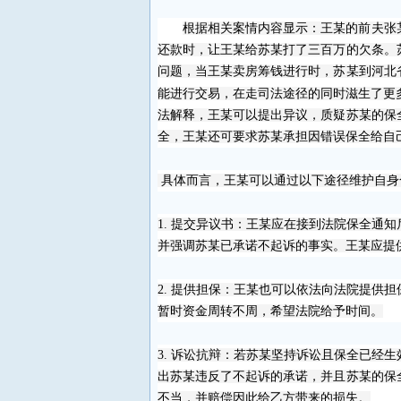
根据相关案情内容显示：王某的
前夫
张
还款时，让王某给苏某打了三百万的欠条。
问题，当王某卖房筹钱进行时，苏某到河北
能进行交易，在走司法途径的同时滋生了更
法解释，王某可以提出异议，质疑苏某的保
全，王某还可要求苏某承担因错误保全给自
具体而言，王某可以通过以下途径维护自身
1.
提交异议书：王某应在接到法院保全通知
并强调苏某已承诺不起诉的事实。王某应提
2.
提供担保：王某也可以依法向法院提供担
暂时资金周转不周，希望法院给予时间。
3.
诉讼抗辩：若苏某坚持诉讼且保全已经生
出苏某违反了不起诉的承诺，并且苏某的保
不当，并赔偿因此给乙方带来的损失。