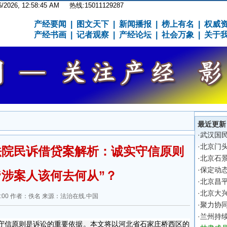
6/2026, 12:58:45 AM
热线:15011129287
产经要闻
|
图文天下
|
新闻播报
|
榜上有名
|
权威
产经书画
|
记者观察
|
产经论坛
|
社会万象
|
关于
最近更新
·
武汉国
·
北京门
法院民诉借贷案解析：诚实守信原则
·
北京石
·
保定动
“涉案人该何去何从”？
·
北京昌平
·
北京大
13:34:00 作者：佚名 来源：法治在线.中国
·
聚力协同
·
兰州持
守信原则是诉讼的重要依据。本文将以河北省石家庄桥西区的