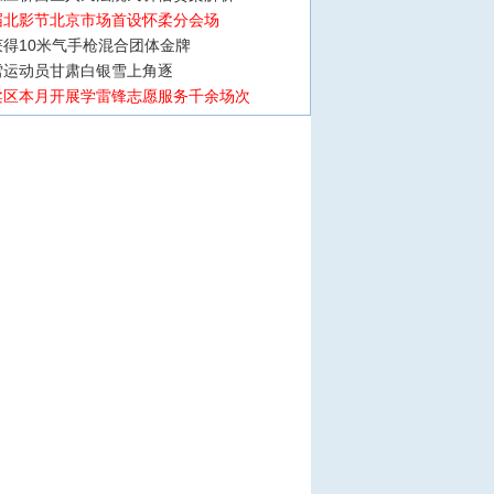
届北影节北京市场首设怀柔分会场
得10米气手枪混合团体金牌
雪运动员甘肃白银雪上角逐
柔区本月开展学雷锋志愿服务千余场次