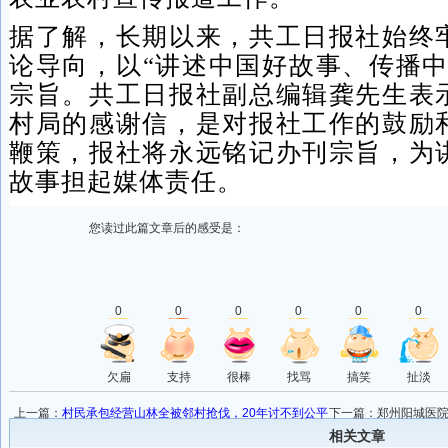
据了解，长期以来，共工日报社始终
论导向，以“讲述中国好故事、传播中
宗旨。共工日报社副总编辑龚先生表
村局的感谢信，是对报社工作的鼓励
鞭策，报社将永远铭记办刊宗旨，为
故事担起媒体责任。
您读过此篇文章后的感受是：
0
0
0
0
0
0
欠扁
支持
很棒
找骂
搞笑
扯淡
上一篇：
村民承包经营山林全被邻村抢伐，20年讨不到公平
下一篇：
郑州阳城医
正义
相关文章