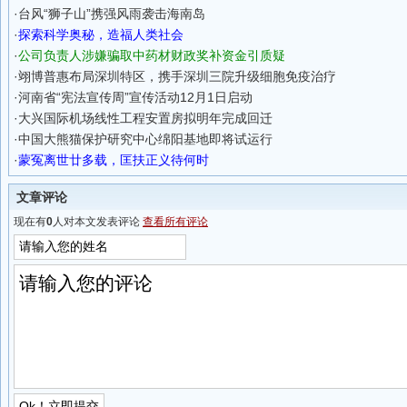
·
台风“狮子山”携强风雨袭击海南岛
·
探索科学奥秘，造福人类社会
·
公司负责人涉嫌骗取中药材财政奖补资金引质疑
·
翊博普惠布局深圳特区，携手深圳三院升级细胞免疫治疗
·
河南省“宪法宣传周”宣传活动12月1日启动
·
大兴国际机场线性工程安置房拟明年完成回迁
·
中国大熊猫保护研究中心绵阳基地即将试运行
·
蒙冤离世廿多载，匡扶正义待何时
文章评论
现在有
0
人对本文发表评论
查看所有评论