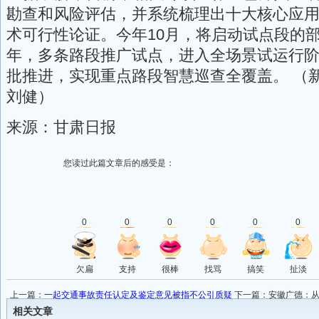
勘查和风险评估，并系统梳理出十大核心应
术可行性论证。今年10月，将启动试点段的部
年，多条路段推广试点，进入全场景试运行阶段
批推进，实现重点路段智慧巡查全覆盖。 （
刘健）
来源：甘肃日报
您读过此篇文章后的感受是：
0
0
0
0
0
0
欠扁
支持
很棒
找骂
搞笑
扯淡
上一篇：
一起交通事故责任认定及鉴定意见被指不公引质疑
下一篇：
安徽广德：从
居梦”
相关文章