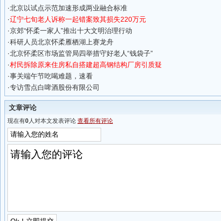
·
北京以试点示范加速形成两业融合标准
·
辽宁七旬老人诉称一起错案致其损失220万元
·
京郊“怀柔一家人”推出十大文明治理行动
·
科研人员北京怀柔雁栖湖上赛龙舟
·
北京怀柔区市场监管局四举措守好老人“钱袋子”
·
村民拆除原来住房私自搭建超高钢结构厂房引质疑
·
事关端午节吃喝难题，速看
·
专访雪点白啤酒股份有限公司
文章评论
现在有
0
人对本文发表评论
查看所有评论