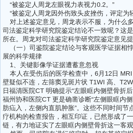
“被鉴定人周龙左眼视力表视力0.2。”
“被鉴定人周龙因外伤致头皮挫伤，评定为轻
对上述鉴定意见，周龙表示不服，为什么多
司法鉴定科学研究院鉴定结论不一致呢？这
所在。周龙对司法鉴定科学研究院鉴定意见
（一）司鉴院鉴定结论与客观医学证据相悖
展的科学规律
1、关键影像学证据遭蓄意忽视
本人在受伤后的医学检查中，6月12日 MRI
壁疑似不连，左筛窦见斑片状 T1WI 高、T2WI
日福清医院CT 明确提示“左眼眶内侧壁骨折后改
福州协和医院CT 更是确凿诊断“左侧眼眶内
肪疝入，左侧内直肌肿胀”。这些不同时间节
疗机构的检查报告，相互印证，已然形成了
链，有力地证实了左眼眶内侧壁骨折这一客