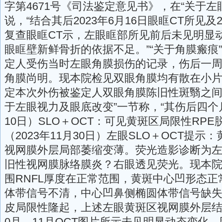
字第4671号《司法鉴定意见书》，在“关于左
说，“结合其后2023年6月16日眼眶CT所见及2
复查眼眶CT示，左眼眶部所见前后未见明显
眼眶壁新鲜骨折的依据不足。”“关于角膜瘢痕
定人受伤当时左眼角膜损伤的记录，伤后一
角膜尚明。现本院检见双眼角膜均有散在小
定本次外伤被鉴定人双眼角膜陈旧性斑翳之间
于左眼视力及眼底改变”一节称，“其伤后四个月
10日）SLO＋OCT：可见黄斑区局限性RP
（2023年11月30日）左眼SLO＋OCT提
视网膜外层局部萎缩变薄。荧光造影诊断为
旧性视网膜脉络膜炎？右眼透见荧光。现本院
围RNFL厚度在正常范围，黄斑中心凹形态
体带信号不清，中心凹鼻侧椭圆体带信号缺
皮局限性隆起，上述左眼黄斑区视网膜外层结构
0月、11月OCT图片所示未见明显动态变化