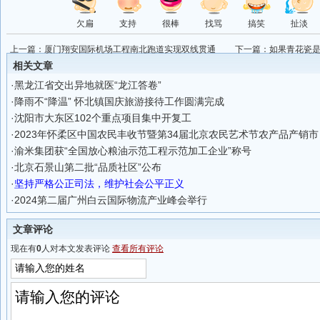
欠扁
支持
很棒
找骂
搞笑
扯淡
上一篇：
厦门翔安国际机场工程南北跑道实现双线贯通
下一篇：
如果青花瓷
相关文章
·
黑龙江省交出异地就医“龙江答卷”
·
降雨不“降温” 怀北镇国庆旅游接待工作圆满完成
·
沈阳市大东区102个重点项目集中开复工
·
2023年怀柔区中国农民丰收节暨第34届北京农民艺术节农产品产销市
·
渝米集团获“全国放心粮油示范工程示范加工企业”称号
·
北京石景山第二批“品质社区”公布
·
坚持严格公正司法，维护社会公平正义
·
2024第二届广州白云国际物流产业峰会举行
文章评论
现在有
0
人对本文发表评论
查看所有评论