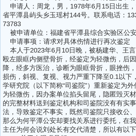
申请人：周龙，男，1978年6月15日出生
省平潭县屿头乡玉瑶村144号。联系电话：133582
73783
被申请单位：福建省平潭县综合实验区公
申请事项：请求对具体伤情进行再次鉴定
本人于2023年6月10日晚，被杨建华、王
殴左眼眶内侧壁骨折，经鉴定为轻微伤，后
降，经多方医治，诊断为眼眶骨折，眼挫伤
损伤，斜视、复视、视力严重下降至0.1以下
学研究院（以下简称“司鉴院”）重新鉴定为
为轻微伤，因办案单位掐头留尾，隐匿毁灭
的完整材料送到鉴定机构和司鉴院没有有实
法，导致鉴定不事实，既然司鉴院只接收公
那么为何平潭公安却要找关系进行委托，在
主任为何会说刘处长有交代清楚，所以有以