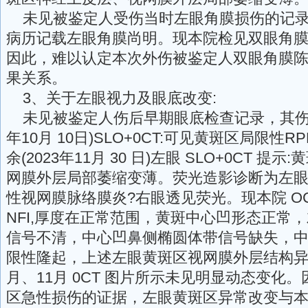
未见被鉴定人受伤当时左眼角膜损伤的记录
病历记载左眼角膜尚明。现本院检见双眼角
因此，难以认定本次外伤被鉴定人双眼角膜
果关系。
3、关于左眼视力及眼底改变:
未见被鉴定人伤后早期眼底检查记录，其伤后
年10月 10日)SLO+0CT:可见黄斑区局限性
余(2023年11月 30 日)左眼 SLO+0CT 
网膜外层局部萎缩变薄。荧光造影诊断为左
性视网膜脉络膜炎?右眼透见荧光。现本院 OC
NFI,厚度在正常范围，黄斑中心凹形态正常
信号不清，中心凹鼻侧椭圆体带信号缺失，
限性隆起，上述左眼黄斑区视网膜外层结构异常，
月、11月 0CT 图片所示未见明显动态变化
区急性损伤的证据，左眼黄斑区异常改变与