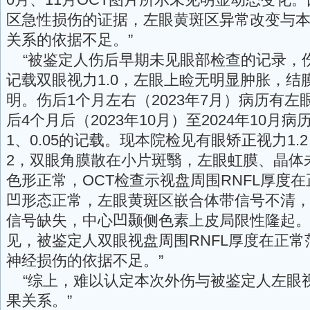
区急性损伤的证据，左眼黄斑区异常改变与
关系的依据不足。”
“被鉴定人伤后早期未见眼部检查的记录，
记载双眼视力1.0，左眼上睑无明显肿胀，结
明。伤后1个月左右（2023年7月）病历有左
后4个月后（2023年10月）至2024年10月病历
1、0.05的记载。现本院检见有眼矫正视力1.
2，双眼角膜散在小片斑翳，左眼虹膜、晶体
色形正常，OCT检查示视盘周围RNFL厚度
凹形态正常，左眼黄斑区嵌合体带信号不清
信号缺失，中心凹颞侧色素上皮局限性隆起。
见，被鉴定人双眼视盘周围RNFL厚度在正
神经损伤的依据不足。”
“综上，难以认定本次外伤与被鉴定人左眼
果关系。”