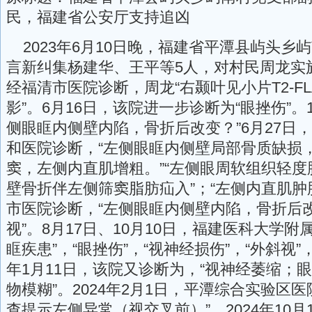
民，福建省公安厅支持追凶
2023年6月10日晚，福建省平潭县屿头乡
言新纠集杨建华、王平等5人，对村民周龙实施
经福清市医院诊断，周龙“右颞叶见小片T2-FL
影”。6月16日，该院进一步诊断为“眼挫伤”。
侧眼眶内侧壁内陷，骨折后改变？”6月27日
和医院诊断，“左侧眼眶内侧壁局部骨质缺损
窦，左侧内直肌增粗。”“左侧眼周软组织轻度
壁骨折伴左侧筛窦脂肪疝入”；“左侧内直肌肿胀
市医院诊断，“左侧眼眶内侧壁内陷，骨折后改
视”。8月17日、10月10日，福建医科大学附
眶疾患”，“眼挫伤”，“视神经损伤”，“外斜视”，
年1月11日，该院又诊断为，“视神经萎缩；
物模糊”。2024年2月1日，平潭综合实验区
查提示左侧异常（视交叉前）”。2024年10