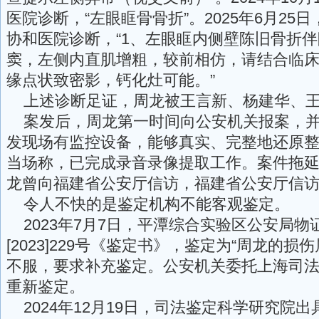
医院诊断，“左眼眶骨骨折”。2025年6月25
协和医院诊断，“1、左眼眶内侧壁陈旧骨折
窦，左侧内直肌增粗，较前相仿，请结合临床
缘点状致密影，钙化灶可能。”
上述诊断足证，周龙被王言新、杨建华、王
案发后，周龙第一时间向公安机关报案，并
发现场有监控设备，能够真实、完整地还原整
当场称，已完成录音录像提取工作。案件拖
龙曾向福建省公安厅信访，福建省公安厅信
令人不快的是鉴定机构不能客观鉴定。
2023年7月7日，平潭综合实验区公安局物
[2023]229号《鉴定书》，鉴定为“周龙的损
不服，要求补充鉴定。公安机关委托上海司
重新鉴定。
2024年12月19日，司法鉴定科学研究院出具司