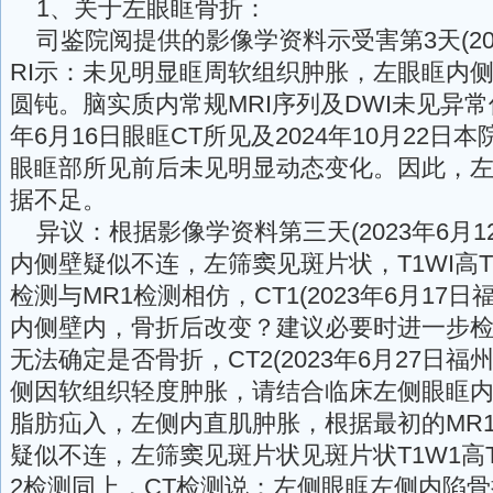
1、关于左眼眶骨折：
司鉴院阅提供的影像学资料示受害第3天(202
RI示：未见明显眶周软组织肿胀，左眼眶内
圆钝。脑实质内常规MRI序列及DWI未见异常
年6月16日眼眶CT所见及2024年10月22日
眼眶部所见前后未见明显动态变化。因此，
据不足。
异议：根据影像学资料第三天(2023年6月1
内侧壁疑似不连，左筛窦见斑片状，T1WI高T
检测与MR1检测相仿，CT1(2023年6月17
内侧壁内，骨折后改变？建议必要时进一步
无法确定是否骨折，CT2(2023年6月27日
侧因软组织轻度肿胀，请结合临床左侧眼眶
脂肪疝入，左侧内直肌肿胀，根据最初的MR
疑似不连，左筛窦见斑片状见斑片状T1W1高T
2检测同上，CT检测说：左侧眼眶左侧内陷