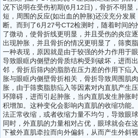
况下说明在受伤初期(6月12日)，骨折不明
短，周围的反应(如出血的肿胀)还没充分发
断。而到了6月27号CT2检测时，随着时间
了微动，使骨折线更明显，并且受伤的炎症
出现肿胀，并且骨折的情况更明显了，筛窦
一种表现，原因就是由于较强的外力作用于
导致眼眶内侧壁的骨质结构受到破坏，进而
邻，骨折后筛内的脂肪在压力差的作用下疝
胀与眼眶内侧壁骨折相关，骨折导致周围肌
胀，由于筛窦脂肪疝入等因素对内直肌产生
环障碍，进而引起肿胀，当内直肌发生肿胀
积增加。这种变化会影响内直肌的收缩功能
法正常收缩，或者收缩力量不均匀，导致眼
同时，外直肌的力量相对占优，眼球就会在
下被外直肌牵拉而向外偏斜，从而产生外斜