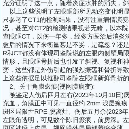
充分证明了这一点，随着炎症水肿的消失，
以上这些说明了左眼眶部所见动态变化明显
只参考了CT1的检测结果，没有注重病情演变
况，甚至对CT2的检测结果视若无睹，以本院20
查眼眶CT，以伤一年多，经多方医治后消炎
愈后的情况下来衡量甚是不妥，是疏忽？还是
R和CT都没有体现司鉴院说的左眼内侧壁局
情形，且眼眶骨折后也引发了斜视、复视和
变，这些都是外伤引起的强烈振荡和骨折导
上这些依据足以推翻司鉴院左眼眶新鲜骨折
2、关于角膜瘢痕(视网膜病变):
被鉴定人伤后四月左右(2023年10月10日
充血，角膜正中可见一直径约 2mm 浅层瘢痕，
斑区局限性RPE 脱离灶。伤后五月余(2023年
左眼角透明，可见数个陈旧瘢痕，前房深。左眼 S
斑区神经上皮层、视网膜外层局部萎缩变薄