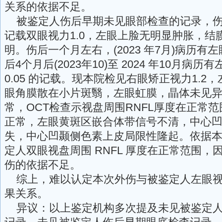
关系的依据不足。
被鉴定人伤后早期未见眼部检查的记录，伤
记载双眼视力1.0，左眼上脸无明显肿胀，结
明。伤后一个月左右，(2023 年7月)病历有左
后4个月后(2023年10)至 2024 年10月病历有左
0.05 的记载。现本院检见右眼矫正视力1.2，
眼角膜散在小片斑翳，左眼虹膜，晶体未见
常，OCT检查示视盘周围RNFL厚度在正常
正常，左眼黄斑区嵌合体带信号不清，中心
失，中心凹颞侧色素上皮局限性隆起。依据本院
定人双眼视盘周围 RNFL 厚度在正常范围，
伤的依据不足。
综上，难以认定本次外伤与被鉴定人左眼视
果关系。
异议：以上鉴定机构多次提及未见被鉴定人