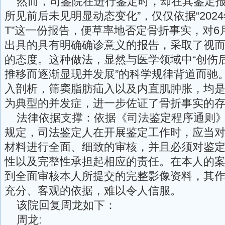
然而，司鉴院在进行鉴定时，却在其鉴定报告
所见前后未见明显动态变化”，仅仅依据“2024年
T”这一份报告，便草率地否定骨折事实，对6
出具的具有明确确诊意义的报告，采取了视
的态度。这种做法，显然与医学领域中“创伤
推移而逐渐显现并发展”的科学规律背道而驰
入剖析，筛窦脂肪疝入以及内直肌肿胀，均
为典型的并发症，进一步佐证了骨折事实的
法律依据支撑：依据《司法鉴定程序通则》
规定，司法鉴定人在开展鉴定工作时，应当
材料进行全面、细致的审核，并且必须对鉴
性以及完整性承担起相应的责任。在本人的
到全面审核本人所提交的完整影像资料，其
充分、客观的依据，难以令人信服。
该院回复周龙如下：
周龙: