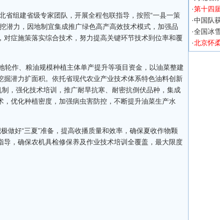
·
第十四
北省组建省级专家团队，开展全程包联指导，按照“一县一策
·
中国队获
、挖潜力，因地制宜集成推广绿色高产高效技术模式，加强品
·
全国冰
，对症施策落实综合技术，努力提高关键环节技术到位率和覆
·
北京怀
地轮作、粮油规模种植主体单产提升等项目资金，以油菜整建
挖掘潜力扩面积。依托省现代农业产业技术体系特色油料创新
机制，强化技术培训，推广耐旱抗寒、耐密抗倒伏品种，集成
术，优化种植密度，加强病虫害防控，不断提升油菜生产水
积极做好“三夏”准备，提高收播质量和效率，确保夏收作物颗
指导，确保农机具检修保养及作业技术培训全覆盖，最大限度