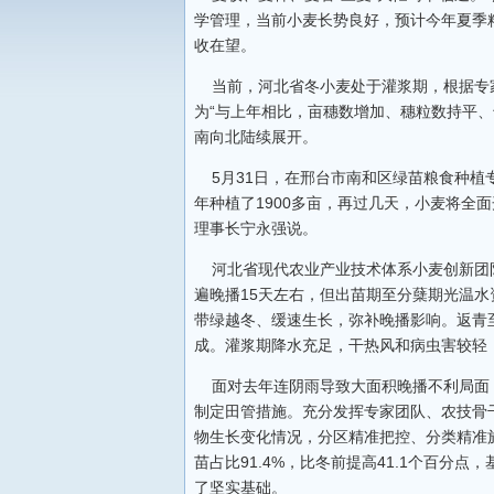
学管理，当前小麦长势良好，预计今年夏季粮
收在望。
当前，河北省冬小麦处于灌浆期，根据专
为“与上年相比，亩穗数增加、穗粒数持平、
南向北陆续展开。
5月31日，在邢台市南和区绿苗粮食种植
年种植了1900多亩，再过几天，小麦将全
理事长宁永强说。
河北省现代农业产业技术体系小麦创新团
遍晚播15天左右，但出苗期至分蘖期光温
带绿越冬、缓速生长，弥补晚播影响。返青
成。灌浆期降水充足，干热风和病虫害较轻
面对去年连阴雨导致大面积晚播不利局面，
制定田管措施。充分发挥专家团队、农技骨干
物生长变化情况，分区精准把控、分类精准
苗占比91.4%，比冬前提高41.1个百分
了坚实基础。