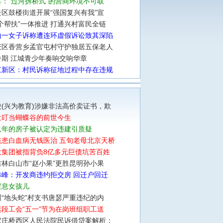
：“过河拆桥式”的营商环境不可取
区鼓楼街道开展“强国复兴有我”宣
个帮扶”一体推进 打通兴村富民全链
山一女子诉称遭连环虚假诉讼致其深陷
庆区香营乡孟官屯村守护独居五保老人
暑期 江城青少年奏响交响华章
江新区：村民诉称征地过程中存在违规
(兴为教育)涉嫌非法高价卖证书，欺
兰叮当蝴蝶谷的前世今生
八年的房子被认定为违建引质疑
孩患白血病无钱医治 五旬老母北京天桥
大集团被指背负8亿多元巨债坑苦百姓
林白山市“赵小果”更胜昆明孙小果
赤峰：开发商违约拒交房 回迁户回迁
窒息女孩儿
“地头蛇”村支书唐瑟严重违纪的内
段工会“五一”节为在岗班组职工送
家庄桥西区人民法院民诉借贷案解析：