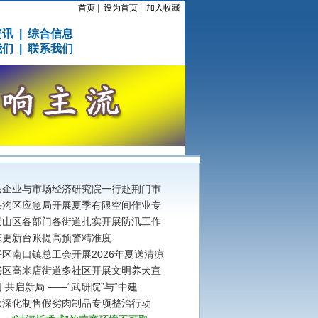
首页
|
设为首页
|
加入收藏
资讯
|
综合信息
我们
|
联系我们
民企业与市场经济研究院一行赴荆门市
头沟区应急局开展夏季有限空间作业专
景山区各部门各街道扎实开展防汛工作
态更新台账提高预警精准度
区南口镇总工会开展2026年夏送清凉
兴区高米店街道多社区开展文明养犬宣
 共启新局 ——“武研院”与“中建
续深化制售假劣肉制品专项整治行动