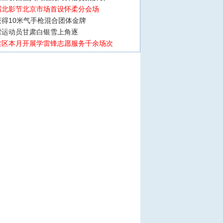
届北影节北京市场首设怀柔分会场
得10米气手枪混合团体金牌
雪运动员甘肃白银雪上角逐
柔区本月开展学雷锋志愿服务千余场次