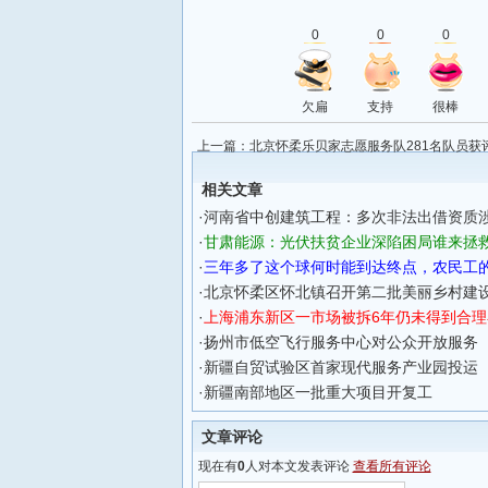
0
0
0
欠扁
支持
很棒
上一篇：
北京怀柔乐贝家志愿服务队281名队员获
愿者
相关文章
·
河南省中创建筑工程：多次非法出借资质
·
甘肃能源：光伏扶贫企业深陷困局谁来拯
·
三年多了这个球何时能到达终点，农民工
·
北京怀柔区怀北镇召开第二批美丽乡村建
·
上海浦东新区一市场被拆6年仍未得到合理
·
扬州市低空飞行服务中心对公众开放服务
·
新疆自贸试验区首家现代服务产业园投运
·
新疆南部地区一批重大项目开复工
文章评论
现在有
0
人对本文发表评论
查看所有评论