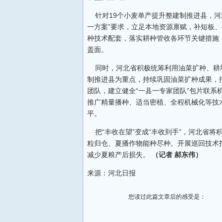
针对19个小麦单产提升整建制推进县，河
一方案”要求，立足本地资源禀赋，补短板
种技术配套，落实耕种管收各环节关键措施
盖面。
同时，河北省积极统筹利用油菜扩种、耕
制推进县为重点，持续巩固油菜扩种成果，
团队，建立健全“一县一专家团队”包片联系
推广精量播种、适当密植、全程机械化等技
平。
把“丰收在望”变成“丰收到手”，河北省将
粒归仓、夏播作物能种尽种。开展巡回技术
减少夏粮产后损失。
（记者 郝东伟）
来源：河北日报
您读过此篇文章后的感受是：