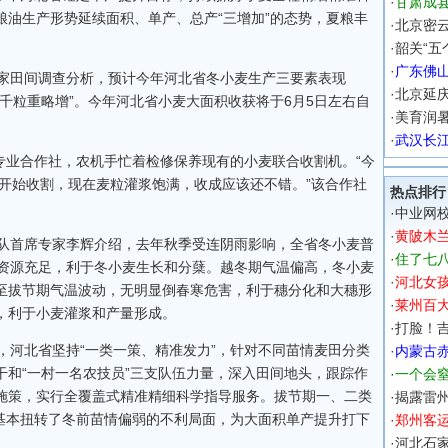
·
甘肃成县
油生产形势延续面积、单产、总产“三增加”的态势，夏粮丰
·
北京密云
·
韶关“五
·
广东佛
家田间调查分析，预计今年河北省冬小麦生产三要素表现
·
北京延
千粒重略增”。今年河北省小麦大面积收获将于6月5日左右自
·
美育润
·
武汉长
专业合作社，农机手忙着检修保养现有的小麦联合收割机。“今
面开始收割，现在麦粒灌浆饱满，收成应该还不错。”该合作社
热点排行
·
中业网校
·
黄陂木
队首席专家李辉介绍，去年秋季受连阴雨影响，全省冬小麦普
·
住了七
水资源充足，利于冬小麦生长和分蘖。越冬期气温偏高，冬小麦
·
河北女
至拔节期气温波动，无明显倒春寒危害，利于穗分化和大穗形
·
莱州百
，利于小麦灌浆和产量形成。
·
打脸！吉
河北省坚持“一类一策、精准发力”，针对不同苗情麦田分类
·
内蒙古
和“一村一名农技员”三支队伍力量，深入田间地头，跟踪作
·
一个会
施策，实行全覆盖式精准精细科学指导服务。拔节期一、二类
·
揭露雷州
点，基本扭转了冬前苗情偏弱的不利局面，为大面积单产提升打下
·
郑州客运
·
河北石