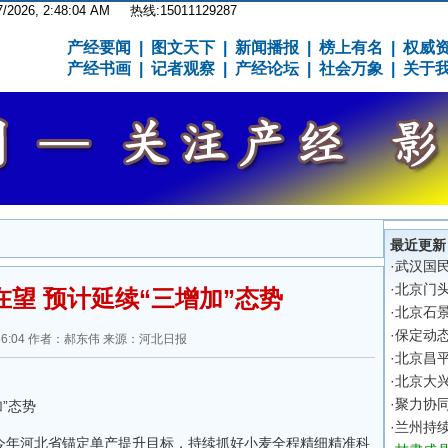
7/2026, 2:48:04 AM
热线:15011129287
产经要闻
|
图文天下
|
新闻播报
|
榜上有名
|
权威
产经书画
|
记者观察
|
产经论坛
|
社会万象
|
关于
最近更新
·
武汉国
·
北京门
望 预计延续“三增加”态势
·
北京石
·
保定动
 20:36:04 作者：郝东伟 来源：河北日报
·
北京昌平
·
北京大
·
聚力协同
”态势
·
兰州持
今年河北省锚定单产提升目标，持续抓好小麦全程精细精准科